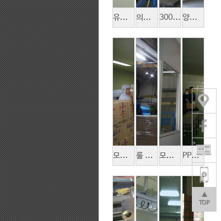
유제품 적재
의료기 포장제품 컨베어 Loading
300도 넘는 아연 괴 적재 공정
양파즙 공장 원료 투입
모기퇴치 약품 포장 적재
롤 제품 160kg 포장 후 흡착 적재
모타 제품 포장 적재
PP필름 포장박스 적재
▲
TOP