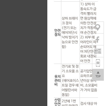
1) 상하 이
동속도가 급
격히 빨라지
상하 브레이
면 원심력에
크 장치
의한 안전장
(전기 또는
치가 작동하
안전
에어차단시
여 순간정지
장치
낙하 방지기
2) 외부 에
능으로 안전
어라인이 파
함)
손되어도 에
어 차단안전
회로 내장되
어 안전
전기료 및 정
기 소모품 소
공기압만 필
▲
요
요하므로 10
유지
TOP
관리
(에어호이스
년이상 유지
비
트일 경우 에
비, 소모품비
어발란서와
가 거의 없음
동일)
산업
2년에 1번
검사 대상 아
안전
의무 안전검