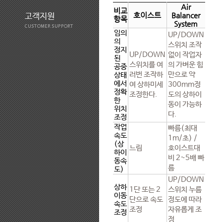
Air
비교
호이스트
Balancer
고객지원
항목
System
CUSTOMER SUPPORT
임의
UP/DOWN
의
스위치 조작
정지
UP/DOWN
없이 작업자
된
스위치를 여
의 가벼운 힘
공중
러번 조작하
만으로 약
상태
에서
여 상하미세
300mm정
정확
조정한다.
도의 상하이
한
동이 가능하
위치
다.
조정
작업
빠름(최대
속도
1m/초) /
(상
느림
호이스트대
하이
비 2~5배 빠
동속
름
도)
UP/DOWN
상하
1단 또는 2
스위치 누름
이동
단으로 속도
정도에 따라
속도
조정
자유롭게 조
조정
정