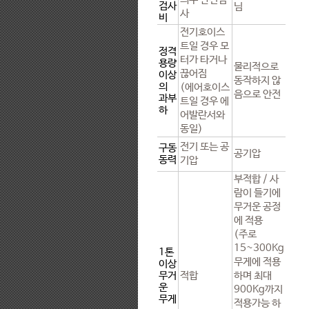
검사
님
사
비
전기호이스
트일 경우 모
정격
터가 타거나
용량
물리적으로
끊어짐
이상
동작하지 않
의
(에어호이스
음으로 안전
과부
트일 경우 에
하
어발란서와
동일)
전기 또는 공
구동
공기압
동력
기압
부적합 / 사
람이 들기에
무거운 공정
에 적용
(주로
15~300Kg
1톤
무게에 적용
이상
무거
적합
하며 최대
운
900Kg까지
무게
적용가능 하