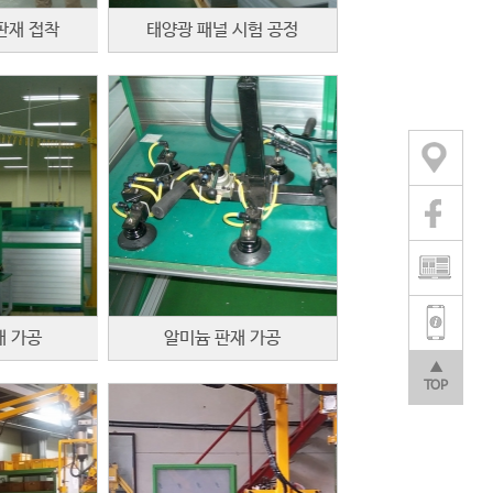
판재 접착
태양광 패널 시험 공정
재 가공
알미늄 판재 가공
▲
TOP