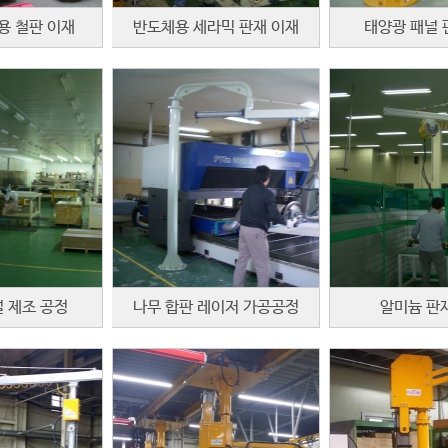
용 철판 이재
반도체용 세라믹 판재 이재
태양광 패널 
 제조 공정
나무 합판 레이저 가공공정
알미늄 판