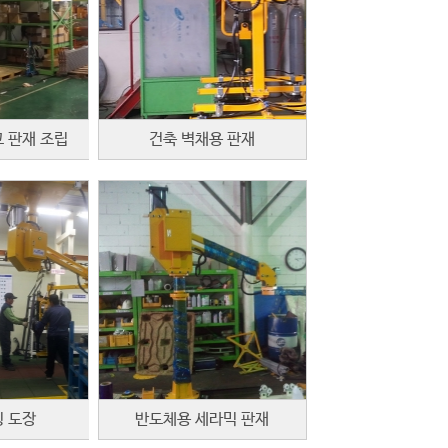
 판재 조립
건축 벽채용 판재
 도장
반도체용 세라믹 판재