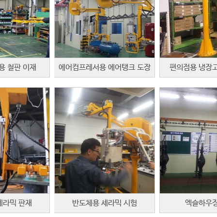
용 철판 이재
에어컴프레서용 에어탱크 도장
편의점용 냉장고
세라믹 판재
반도체용 세라믹 시험
엑슬하우징