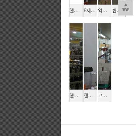
▲
핸드폰 액정 진공증착 로봇 AS용 수동윈치
8세대 LCD Glass 수직-수평 이재기
약품 포장박스 적재
반도체 장비 수리용 이동형 호이스트
TOP
햄 제조 라인
핸드폰 액정 진공증착 로봇 AS용 체인블럭 설비
고추장 양념 투입 공정