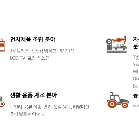
야
전자제품 조립 분야
자
분
TV 브라운관, 소형 냉장고, PDP TV,
T밧
LCD TV, 포장 박스 등
Se
Wh
Do
Bu
생활 용품 제조 분야
농
보일러, 육류 이송, 변기, 옷감 원단, 러닝머신
트랙
조립 및포장 이송 등