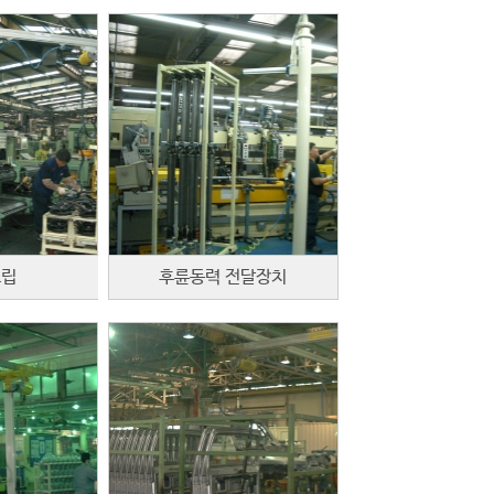
조립
후륜동력 전달장치