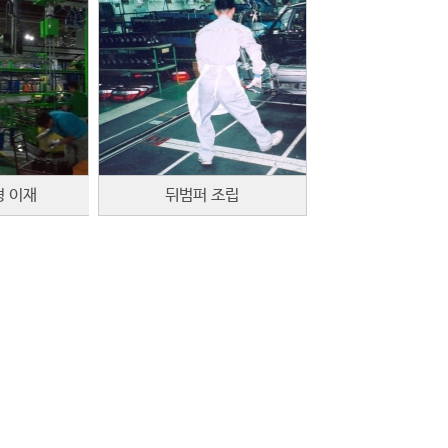
형 이재
뒤범퍼 조립