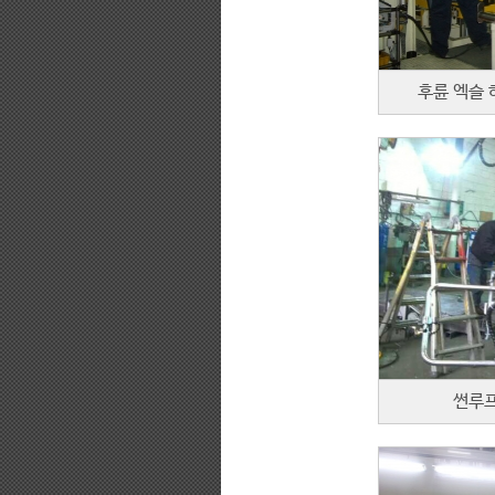
후륜 엑슬 
썬루프