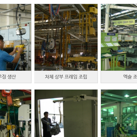
우징 생산
차체 상부 프레임 조립
엑슬 