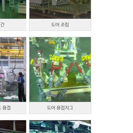
생간
도어 조립
 용접
도어 용접지그