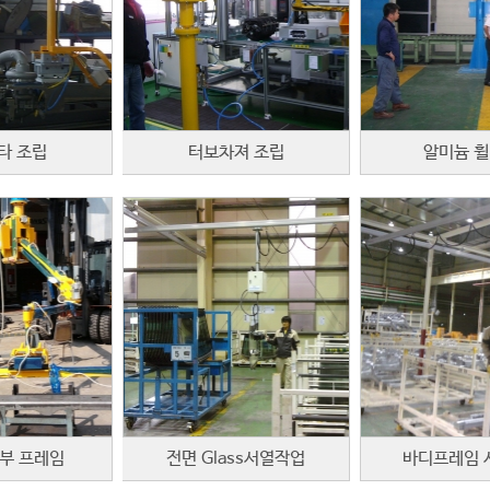
타 조립
터보차져 조립
알미늄 휠
부 프레임
전면 Glass서열작업
바디프레임 