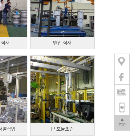
 적재
엔진 적재
▲
TOP
서열작업
IP 모듈조립