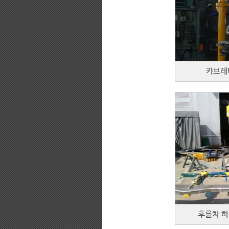
캬브레
후륜차 하