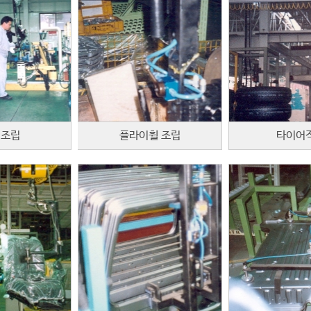
 조립
플라이휠 조립
타이어