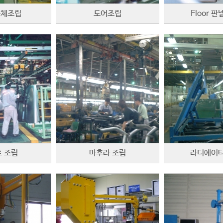
차체조립
도어조립
Floor 판
 조립
마후라 조립
라디에이타