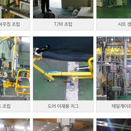
하우징 조립
T/M 조립
시트 
 조립
도어 이재용 지그
테일게이트