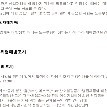
관은 산업재해를 예방하기 위하여 필요하다고 인정하는 때에는 대
그 순위 등을 공표할 수 있다.
 규정에 의한 공표의 절차 및 방법 등에 관하여 필요한 사항은 노동부
산업재해기록)
업재해가 발생한 때에는 노동부령이 정하는 바에 따라 재해발생원인 
 · 위험예방조치
의 조치)
 사업을 행함에 있어서 발생하는 다음 각호의 건강장해를 예방하기 
.12.30>
·가스·증기·분진·흄(fume)·미스트(mist)·산소결핍공기·병원체등에 
선·유해광선·고온·저온·초음파·소음·진동·이상기압등에 의한 건강장해
장에서 배출되는 기체·액체 또는 잔재물등에 의한 건강장해
감시·컴퓨터단말기조작·정밀공작등의 작업에 의한 건강장해