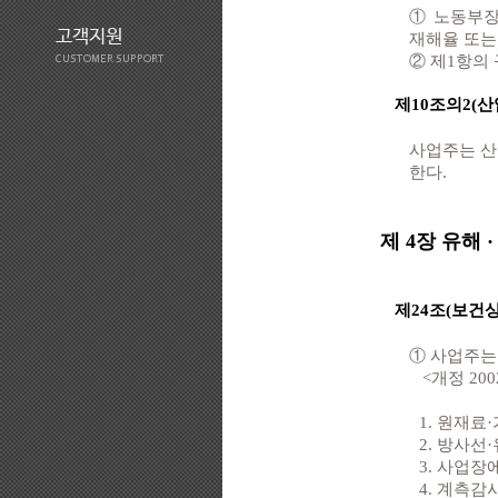
① 노동부장
고객지원
재해율 또는 
② 제1항의
CUSTOMER SUPPORT
제10조의2(
사업주는 산
한다.
제 4장 유해
제24조(보건상
① 사업주는
<개정 2002
1. 원재료
2. 방사
3. 사업
4. 계측