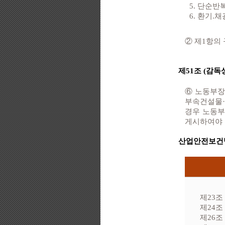
5. 단순
6. 환기
② 제1항의
제51조 (감독
⑥ 노동부장
부속건설물·
경우 노동부
게시하여야 한다
산업안전보건
제23조
제24조
제26조