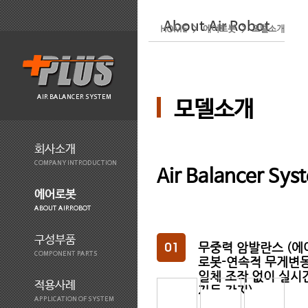
About Air Robot
HOME > 에어로봇 > 모델소개
AIR BALANCER SYSTEM
모델소개
회사소개
COMPANY INTRODUCTION
Air Balancer S
에어로봇
ABOUT AIRROBOT
구성부품
무중력 암발란스 (에
COMPONENT PARTS
로봇-연속적 무게변
일체 조작 없이 실시
적용사례
자동 감지)
APPLICATION OF SYSTEM