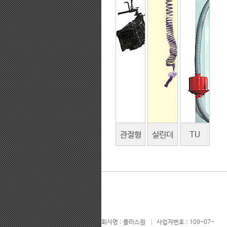
관절형
실린더
TU
이동식
암 이동
TYPE
고정식
식고정식
(700CPA
(700JA
회사명 : 플러스원 │ 사업자번호 : 109-07-
TYPE)
TYPE)