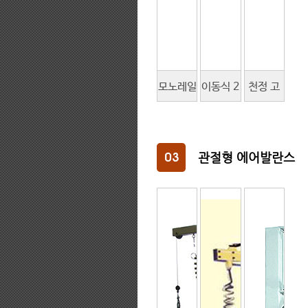
모노레일
이동식 2
천정 고
형
단레일형
정식 이
(500M
(500D
동식 관
관절형 에어발란스
TYPE)
TYPE)
절형
(700CA
TYPE)