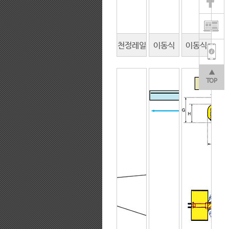
천정레일
이동식
이동식
형
고정식
안정형
▲
TOP
(500H
(700J
(600CP
TYPE)
TYPE)
TYPE)