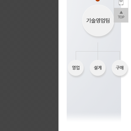
▲
TOP